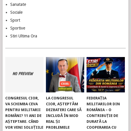
Sanatate
Sociale
Sport
Sportive
Stiri Ultima Ora
CONGRESUL CIOR,
LA CONGRESUL
FEDERAȚIA
VA SCHIMBA CEVA
CIOR, AȘTEPTĂM
MILITARILOR DIN
PENTRU MILITARII
DEZBATERI CARE SĂ
ROMÂNIA – O
ROMÂNI? 11 ANI DE
INCLUDĂ ÎN MOD
CONTRIBUȚIE DE
AȘTEPTARE. CÂND
REAL ȘI
DURATĂ LA
VOR VENI SOLUȚIILE
PROBLEMELE
COOPERAREA CU