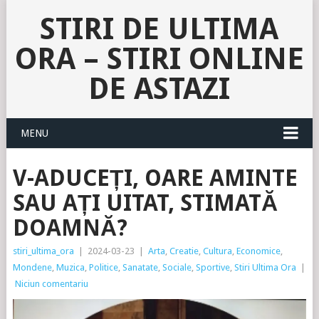
STIRI DE ULTIMA
ORA – STIRI ONLINE
DE ASTAZI
MENU
V-ADUCEȚI, OARE AMINTE
SAU AȚI UITAT, STIMATĂ
DOAMNĂ?
stiri_ultima_ora
|
2024-03-23
|
Arta
,
Creatie
,
Cultura
,
Economice
,
Mondene
,
Muzica
,
Politice
,
Sanatate
,
Sociale
,
Sportive
,
Stiri Ultima Ora
|
Niciun comentariu