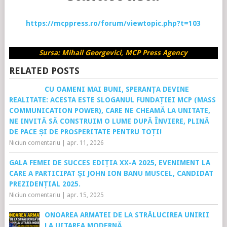
https://mcppress.ro/forum/viewtopic.php?t=103
Sursa: Mihail Georgevici, MCP Press Agency
RELATED POSTS
CU OAMENI MAI BUNI, SPERANȚA DEVINE
REALITATE: ACESTA ESTE SLOGANUL FUNDAȚIEI MCP (MASS
COMMUNICATION POWER), CARE NE CHEAMĂ LA UNITATE,
NE INVITĂ SĂ CONSTRUIM O LUME DUPĂ ÎNVIERE, PLINĂ
DE PACE ȘI DE PROSPERITATE PENTRU TOȚI!
Niciun comentariu
|
apr. 11, 2026
GALA FEMEI DE SUCCES EDIȚIA XX-A 2025, EVENIMENT LA
CARE A PARTICIPAT ȘI JOHN ION BANU MUSCEL, CANDIDAT
PREZIDENȚIAL 2025.
Niciun comentariu
|
apr. 15, 2025
ONOAREA ARMATEI DE LA STRĂLUCIREA UNIRII
LA UITAREA MODERNĂ