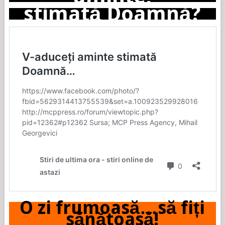
stimată Doamnă?
O zi frumoasă…să fiți
sănătoasă!