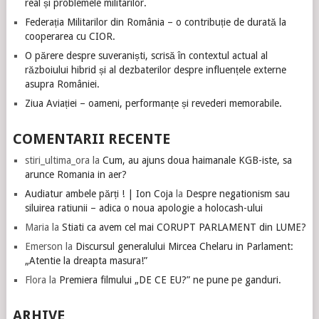
real și problemele militarilor.
Federația Militarilor din România – o contribuție de durată la
cooperarea cu CIOR.
O părere despre suveraniști, scrisă în contextul actual al
războiului hibrid și al dezbaterilor despre influențele externe
asupra României.
Ziua Aviației – oameni, performanțe și revederi memorabile.
COMENTARII RECENTE
stiri_ultima_ora
la
Cum, au ajuns doua haimanale KGB-iste, sa
arunce Romania in aer?
Audiatur ambele părți ! | Ion Coja
la
Despre negationism sau
siluirea ratiunii – adica o noua apologie a holocash-ului
Maria
la
Stiati ca avem cel mai CORUPT PARLAMENT din LUME?
Emerson
la
Discursul generalului Mircea Chelaru in Parlament:
„Atentie la dreapta masura!”
Flora
la
Premiera filmului „DE CE EU?” ne pune pe ganduri.
ARHIVE