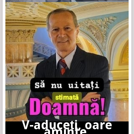
V-aduceți, oare
aminte,