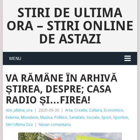
STIRI DE ULTIMA
ORA – STIRI ONLINE
DE ASTAZI
MENU
VA RĂMÂNE ÎN ARHIVĂ
ȘTIREA, DESPRE; CASA
RADIO ȘI…FIREA!
stiri_ultima_ora
|
2020-09-30
|
Arta
,
Creatie
,
Cultura
,
Economice
,
Externe
,
Mondene
,
Muzica
,
Politice
,
Sanatate
,
Sociale
,
Sport
,
Sportive
,
Stiri Ultima Ora
|
Niciun comentariu