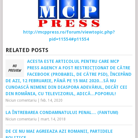
http://mcppress.ro/forum/viewtopic.php?
pid=11554#p11554
RELATED POSTS
ACESTA ESTE ARTICOLUL PENTRU CARE MCP
PRESS AGENCY A FOST RESTRICȚIONAT DE CĂTRE
FACEBOOK (PROBABIL, DE CĂTRE PSD), ÎNCEPÂND
DE AZI, 12 FEBRUARIE, PĂNĂ PE 15 MAI 2020…SĂ NU
CUNOASCĂ NIMENI DIN DIASPORA ADEVĂRUL, DECÂT CEI
DIN ROMÂNIA, CU TELEVIZORUL, ADICĂ…POPORUL!
Niciun comentariu
|
feb. 14, 2020
LA ÎNTREBAREA CONDAMNATULUI PENAL… (FANTUM)
Niciun comentariu
|
mart. 14, 2018
DE CE NU MAI AGREEAZA AZI ROMANII, PARTIDELE
POLITICE.