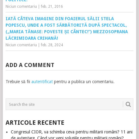
Niciun comentariu
|
feb. 21, 2016
IATĂ CÂTEVA IMAGINI DIN FOAIERUL SĂLII STELA
POPESCU, UNDE A FOST SĂRBĂTORITĂ DUPĂ SPECTACOL,
(„MARIA TĂNASE: POVESTE ȘI CÂNTEC!”) MEZZOSOPRANA
LĂCRIMIOARA CRIHANĂ!
Niciun comentariu
|
feb. 28, 2024
ADD A COMMENT
Trebuie să fii
autentificat
pentru a publica un comentariu.
ARTICOLE RECENTE
Congresul CIOR, va schimba ceva pentru militarii români? 11 ani
de așteptare. Când vor veni soluțiile pentru militarii români?