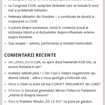
La Congresul CIOR, așteptăm dezbateri care să includă în mod
real și problemele militarilor.
Federația Militarilor din România – o contribuție de durată la
cooperarea cu CIOR.
O părere despre suveraniști, scrisă în contextul actual al
războiului hibrid și al dezbaterilor despre influențele externe
asupra României.
Ziua Aviației – oameni, performanțe și revederi memorabile.
COMENTARII RECENTE
stiri_ultima_ora
la
Cum, au ajuns doua haimanale KGB-iste, sa
arunce Romania in aer?
Audiatur ambele părți ! | Ion Coja
la
Despre negationism sau
siluirea ratiunii – adica o noua apologie a holocash-ului
Maria
la
Stiati ca avem cel mai CORUPT PARLAMENT din LUME?
Emerson
la
Discursul generalului Mircea Chelaru in Parlament:
„Atentie la dreapta masura!”
Flora
la
Premiera filmului „DE CE EU?” ne pune pe ganduri.