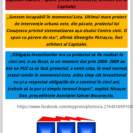
Capitalei.
„Suntem incapabili în momentul ăsta. Ultimul mare proiect
de intervenţie urbană este, din păcate, proiectul lui
Ceauţescu privind sistematizarea aşa-zisului Centru civic. O
spun cu părere de rău”, afirmă Gheorghe Pătrașcu, fost
arhitect al Capitalei.
„Obligaţia investitorilor era ca proiectul să fie realizat în
cinci ani, n-au făcut, la un moment dat prin 2008- 2009 au
dat un PUZ ca să facă proiectul, a venit criza, în mod normal,
statul român în momentul ăsta, atâta timp cât investitorul
nu şi-a respectat obligaţiile de a construi în cinci ani,
trebuie să ia pur şi simplu terenul înapoi”, explică Nicușor
Dan, președintele Asociației Salvați Bucureștiu.
https://www.facebook.com/mcppress/photos/a.27643369910