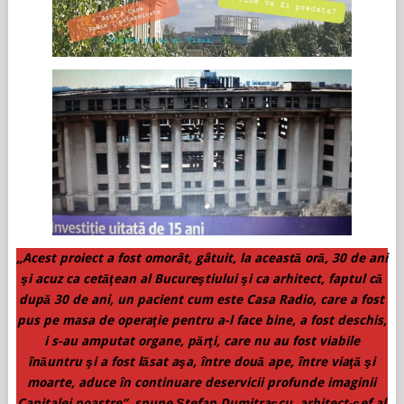
„Acest proiect a fost omorât, gâtuit, la această oră, 30 de ani
şi acuz ca cetăţean al Bucureştiului şi ca arhitect, faptul că
după 30 de ani, un pacient cum este Casa Radio, care a fost
pus pe masa de operaţie pentru a-l face bine, a fost deschis,
i s-au amputat organe, părţi, care nu au fost viabile
înăuntru şi a fost lăsat aşa, între două ape, între viaţă şi
moarte, aduce în continuare deservicii profunde imaginii
Capitalei noastre”, spune Ștefan Dumitrașcu, arhitect-șef al