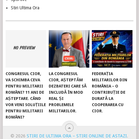
Stiri Ultima Ora
CONGRESUL CIOR,
LA CONGRESUL
FEDERAȚIA
VA SCHIMBA CEVA
CIOR, AȘTEPTĂM
MILITARILOR DIN
PENTRU MILITARII
DEZBATERI CARE SĂ
ROMÂNIA – O
ROMÂNI? 11 ANI DE
INCLUDĂ ÎN MOD
CONTRIBUȚIE DE
AȘTEPTARE. CÂND
REAL ȘI
DURATĂ LA
VOR VENI SOLUȚIILE
PROBLEMELE
COOPERAREA CU
PENTRU MILITARII
MILITARILOR.
CIOR.
ROMÂNI?
© 2026
STIRI DE ULTIMA ORA – STIRI ONLINE DE ASTAZI
.