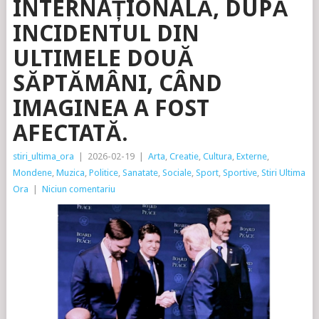
INTERNAȚIONALĂ, DUPĂ
INCIDENTUL DIN
ULTIMELE DOUĂ
SĂPTĂMÂNI, CÂND
IMAGINEA A FOST
AFECTATĂ.
stiri_ultima_ora
|
2026-02-19
|
Arta
,
Creatie
,
Cultura
,
Externe
,
Mondene
,
Muzica
,
Politice
,
Sanatate
,
Sociale
,
Sport
,
Sportive
,
Stiri Ultima
Ora
|
Niciun comentariu