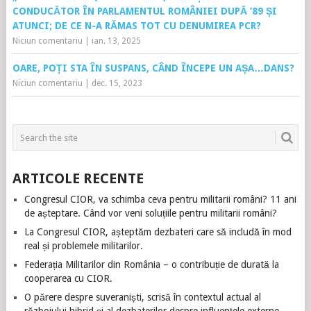
CONDUCĂTOR ÎN PARLAMENTUL ROMÂNIEI DUPĂ ’89 ȘI
ATUNCI; DE CE N-A RĂMAS TOT CU DENUMIREA PCR?
Niciun comentariu
|
ian. 13, 2025
OARE, POȚI STA ÎN SUSPANS, CÂND ÎNCEPE UN AȘA…DANS?
Niciun comentariu
|
dec. 15, 2023
ARTICOLE RECENTE
Congresul CIOR, va schimba ceva pentru militarii români? 11 ani
de așteptare. Când vor veni soluțiile pentru militarii români?
La Congresul CIOR, așteptăm dezbateri care să includă în mod
real și problemele militarilor.
Federația Militarilor din România – o contribuție de durată la
cooperarea cu CIOR.
O părere despre suveraniști, scrisă în contextul actual al