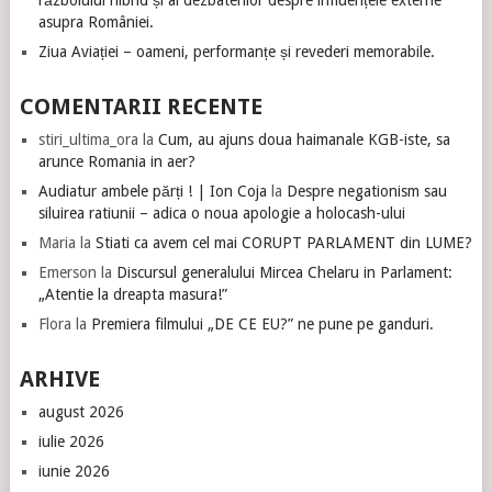
războiului hibrid și al dezbaterilor despre influențele externe
asupra României.
Ziua Aviației – oameni, performanțe și revederi memorabile.
COMENTARII RECENTE
stiri_ultima_ora
la
Cum, au ajuns doua haimanale KGB-iste, sa
arunce Romania in aer?
Audiatur ambele părți ! | Ion Coja
la
Despre negationism sau
siluirea ratiunii – adica o noua apologie a holocash-ului
Maria
la
Stiati ca avem cel mai CORUPT PARLAMENT din LUME?
Emerson
la
Discursul generalului Mircea Chelaru in Parlament:
„Atentie la dreapta masura!”
Flora
la
Premiera filmului „DE CE EU?” ne pune pe ganduri.
ARHIVE
august 2026
iulie 2026
iunie 2026