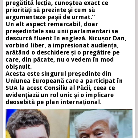
pregătită lecția, cunoștea exact ce
priorități să prezinte și cum să
argumenteze pașii de urmat.”
Un alt aspect remarcabil, doar
președintele sau unii parlamentari se
descurcă fluent în engleză. Nicușor Dan,
vorbind liber, a impresionat audiența,
arătând o deschidere și o pregătire pe
care, din păcate, nu o vedem în mod
obișnuit.
Acesta este singurul președinte din
Uniunea Europeană care a participat în
SUA la acest Consiliu al Păcii, ceea ce
evidențiază un rol unic și o implicare
deosebită pe plan internațional.