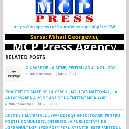
https://mcppress.ro/forum/viewtopic.php?t=1036
Sursa: Mihail Georgevici,
MCP Press Agenc
y
RELATED POSTS
O URARE DE LA MINE, PENTRU ANUL NOU, 2021.
Niciun comentariu
|
ian. 6, 2021
IMAGINI FILMATE DE LA CERCUL MILITAR NAȚIONAL, LA
ANIVERSAREA A 20 DE ANI DE LA ÎNFIINȚAREA AORR
Niciun comentariu
|
iul. 20, 2024
ACESTA-I MATERIALUL (PARODIE ȘI GHICITOARE) PENTRU
FOȘTII COMUNIȘTI; INTERZIS LA PUBLICITATE DE
„ORGANUL” LOR! (PSD FOST PCR). ATENȚIE: ESTE PARTIDUL