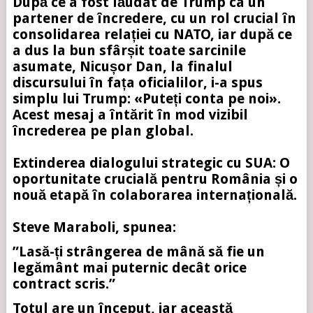
După ce a fost lăudat de Trump ca un
partener de încredere, cu un rol crucial în
consolidarea relației cu NATO, iar după ce
a dus la bun sfârșit toate sarcinile
asumate, Nicușor Dan, la finalul
discursului în fața oficialilor, i-a spus
simplu lui Trump: «Puteți conta pe noi».
Acest mesaj a întărit în mod vizibil
încrederea pe plan global.
Extinderea dialogului strategic cu SUA: O
oportunitate crucială pentru România și o
nouă etapă în colaborarea internațională.
Steve Maraboli, spunea:
”Lasă-ți strângerea de mână să fie un
legământ mai puternic decât orice
contract scris.”
Totul are un început, iar această