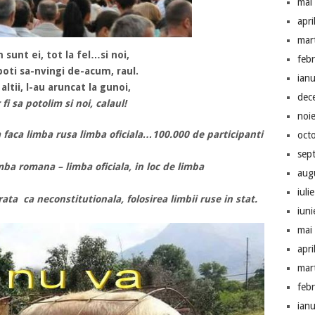
mai
apri
mar
 sunt ei, tot la fel…si noi,
feb
poti sa-nvingi de-acum, raul.
ian
ltii, l-au aruncat la gunoi,
dec
 fi sa potolim si noi, calaul!
noi
 faca limba rusa limba oficiala…100.000 de participanti
oct
sep
mba romana – limba oficiala, in loc de limba
aug
iuli
ta ca neconstitutionala, folosirea limbii ruse in stat.
iun
mai
apri
mar
feb
ian