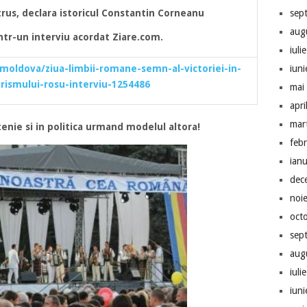
strus, declara istoricul Constantin Corneanu
sep
aug
ntr-un interviu acordat Ziare.com.
iuli
oldova/ziua-limbii-romane-semn-al-victoriei-in-
iun
arismului-rosu-interviu-1254486
mai
apri
mar
enie si in politica urmand modelul altora!
feb
ian
dec
noi
oct
sep
aug
iuli
iun