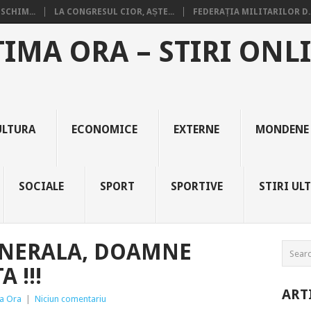
SCHIM...
LA CONGRESUL CIOR, AȘTE...
FEDERAȚIA MILITARILOR D..
TIMA ORA – STIRI ONL
ULTURA
ECONOMICE
EXTERNE
MONDENE
SOCIALE
SPORT
SPORTIVE
STIRI UL
ENERALA, DOAMNE
 !!!
ART
ma Ora
|
Niciun comentariu