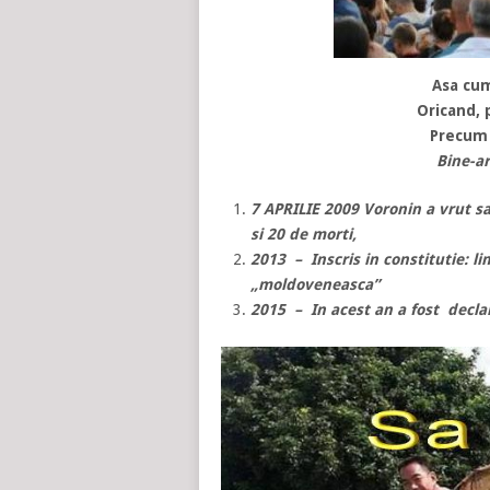
Asa cum
Oricand, 
Precum a
Bine-ar
7 APRILIE 2009 Voronin a vrut sa
si 20 de morti,
2013 – Inscris in constitutie: li
„moldoveneasca”
2015 – In acest an a fost declara