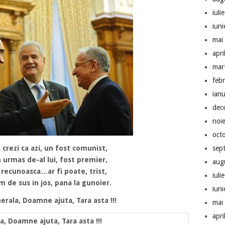
iuli
iun
mai
apri
mar
feb
ian
dec
noi
oct
sep
crezi ca azi, un fost comunist,
 urmas de-al lui, fost premier,
aug
 recunoasca…ar fi poate, trist,
iuli
 de sus in jos, pana la gunoier.
iun
erala, Doamne ajuta, Tara asta !!!
mai
apri
a, Doamne ajuta, Tara asta !!!