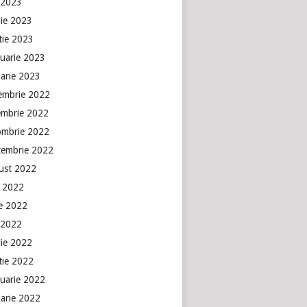
 2023
lie 2023
tie 2023
ruarie 2023
uarie 2023
embrie 2022
embrie 2022
ombrie 2022
tembrie 2022
ust 2022
e 2022
ie 2022
 2022
lie 2022
tie 2022
ruarie 2022
uarie 2022