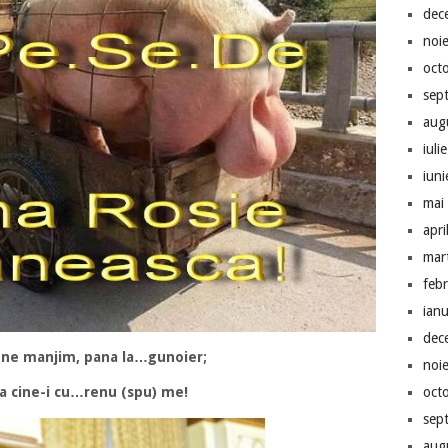
dec
noi
oct
sep
aug
iuli
iun
mai
apri
mar
feb
ian
dec
i ne manjim, pana la…gunoier;
noi
oct
ta cine-i cu…renu (spu) me!
sep
aug