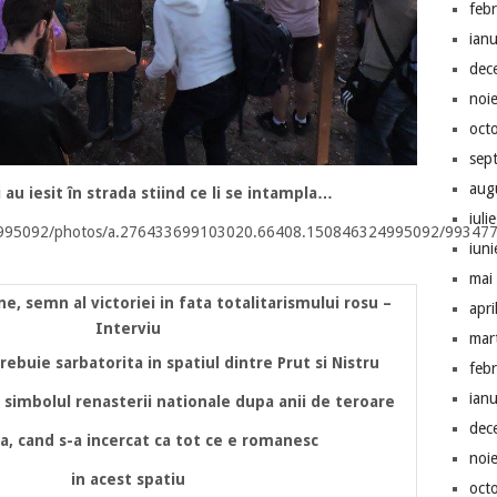
feb
ian
dec
noi
oct
sep
aug
au iesit în strada stiind ce li se intampla…
iuli
4995092/photos/a.276433699103020.66408.150846324995092/99347
iun
mai
e, semn al victoriei in fata totalitarismului rosu –
apri
Interviu
mar
buie sarbatorita in spatiul dintre Prut si Nistru
feb
ian
 simbolul renasterii nationale dupa anii de teroare
dec
ta, cand s-a incercat ca tot ce e romanesc
noi
in acest spatiu
oct