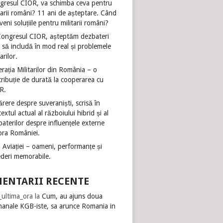
gresul CIOR, va schimba ceva pentru
tarii români? 11 ani de așteptare. Când
veni soluțiile pentru militarii români?
Congresul CIOR, așteptăm dezbateri
 să includă în mod real și problemele
tarilor.
rația Militarilor din România – o
ribuție de durată la cooperarea cu
R.
rere despre suveraniști, scrisă în
extul actual al războiului hibrid și al
aterilor despre influențele externe
pra României.
 Aviației – oameni, performanțe și
ederi memorabile.
ENTARII RECENTE
i_ultima_ora
la
Cum, au ajuns doua
manale KGB-iste, sa arunce Romania in
?