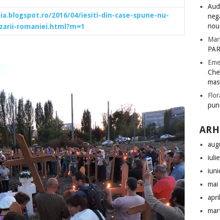
Audi
a.blogspot.ro/2016/04/iesiti-din-case-spune-nu-
nega
nou
izarii-romaniei.html?m=1
Mar
PAR
Eme
Chel
mas
Flor
pun
ARH
aug
iuli
iun
mai
apri
mar