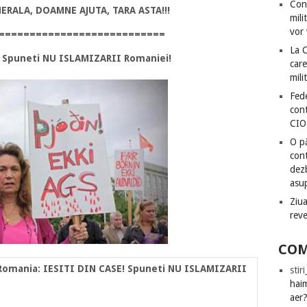
Con
RALA, DOAMNE AJUTA, TARA ASTA!!!
mili
vor 
===========================
La 
! Spuneti NU ISLAMIZARII Romaniei!
care
mili
Fede
cont
CIO
O pă
cont
dezb
asu
Ziua
rev
COM
Romania: IESITI DIN CASE! Spuneti NU ISLAMIZARII
stir
hai
aer