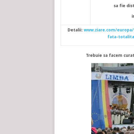
sa fie di
i
Detalii:
www.ziare.com/europa/m
fata-totalit
Trebuie sa facem curat