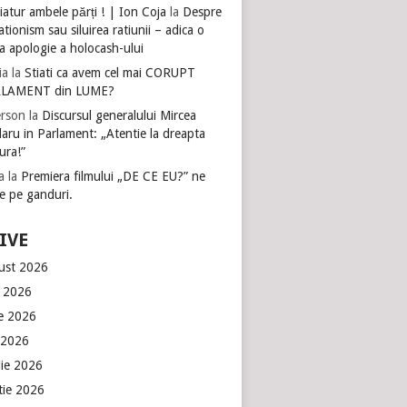
atur ambele părți ! | Ion Coja
la
Despre
tionism sau siluirea ratiunii – adica o
a apologie a holocash-ului
ia
la
Stiati ca avem cel mai CORUPT
LAMENT din LUME?
rson
la
Discursul generalului Mircea
aru in Parlament: „Atentie la dreapta
ura!”
a
la
Premiera filmului „DE CE EU?” ne
e pe ganduri.
IVE
ust 2026
e 2026
ie 2026
 2026
lie 2026
tie 2026