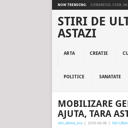
NOW TRENDING:
CONGRESUL CIOR, VA 
STIRI DE UL
ASTAZI
ARTA
CREATIE
C
POLITICE
SANATATE
MOBILIZARE G
AJUTA, TARA ASTA
stiri_ultima_ora
|
2016-04-08
|
Stiri Ulti