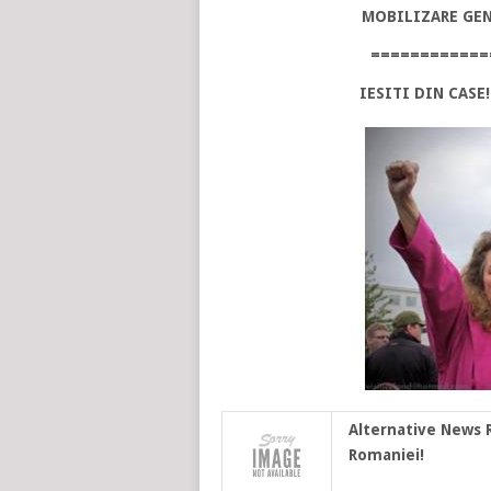
MOBILIZARE GENE
============
IESITI DIN CASE
Alternative News 
Romaniei!