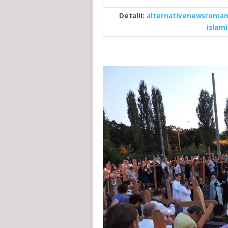
Detalii:
alternativenewsromani
islam