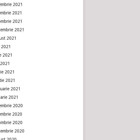
embrie 2021
embrie 2021
ombrie 2021
tembrie 2021
ust 2021
e 2021
ie 2021
 2021
lie 2021
tie 2021
ruarie 2021
uarie 2021
embrie 2020
embrie 2020
ombrie 2020
tembrie 2020
ust 2020