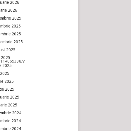
ruarie 2026
uarie 2026
embrie 2025
embrie 2025
ombrie 2025
tembrie 2025
ust 2025
e 2025
7114065338/?
ie 2025
 2025
lie 2025
tie 2025
ruarie 2025
uarie 2025
embrie 2024
embrie 2024
ombrie 2024