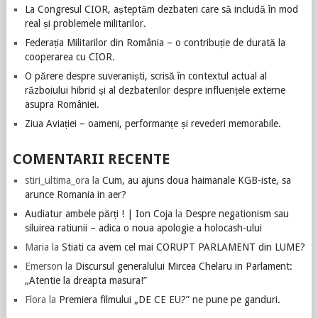
La Congresul CIOR, așteptăm dezbateri care să includă în mod
real și problemele militarilor.
Federația Militarilor din România – o contribuție de durată la
cooperarea cu CIOR.
O părere despre suveraniști, scrisă în contextul actual al
războiului hibrid și al dezbaterilor despre influențele externe
asupra României.
Ziua Aviației – oameni, performanțe și revederi memorabile.
COMENTARII RECENTE
stiri_ultima_ora
la
Cum, au ajuns doua haimanale KGB-iste, sa
arunce Romania in aer?
Audiatur ambele părți ! | Ion Coja
la
Despre negationism sau
siluirea ratiunii – adica o noua apologie a holocash-ului
Maria
la
Stiati ca avem cel mai CORUPT PARLAMENT din LUME?
Emerson
la
Discursul generalului Mircea Chelaru in Parlament:
„Atentie la dreapta masura!”
Flora
la
Premiera filmului „DE CE EU?” ne pune pe ganduri.