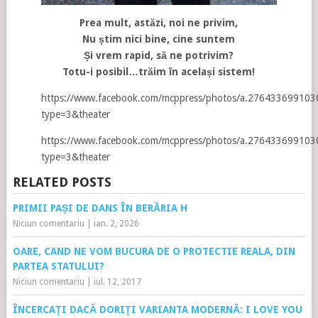
Prea mult, astăzi, noi ne privim,
Nu știm nici bine, cine suntem
Și vrem rapid, să ne potrivim?
Totu-i posibil…trăim în același sistem!
https://www.facebook.com/mcppress/photos/a.27643369910
type=3&theater
https://www.facebook.com/mcppress/photos/a.27643369910
type=3&theater
RELATED POSTS
PRIMII PAȘI DE DANS ÎN BERĂRIA H
Niciun comentariu
|
ian. 2, 2026
OARE, CAND NE VOM BUCURA DE O PROTECTIE REALA, DIN
PARTEA STATULUI?
Niciun comentariu
|
iul. 12, 2017
ÎNCERCAȚI DACĂ DORIȚI VARIANTA MODERNĂ: I LOVE YOU