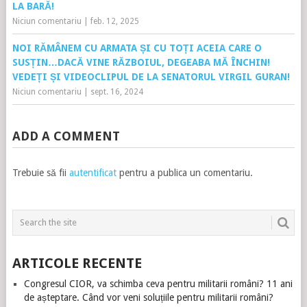
LA BARĂ!
Niciun comentariu
|
feb. 12, 2025
NOI RĂMÂNEM CU ARMATA ȘI CU TOȚI ACEIA CARE O
SUSȚIN…DACĂ VINE RĂZBOIUL, DEGEABA MĂ ÎNCHIN!
VEDEȚI ȘI VIDEOCLIPUL DE LA SENATORUL VIRGIL GURAN!
Niciun comentariu
|
sept. 16, 2024
ADD A COMMENT
Trebuie să fii
autentificat
pentru a publica un comentariu.
ARTICOLE RECENTE
Congresul CIOR, va schimba ceva pentru militarii români? 11 ani
de așteptare. Când vor veni soluțiile pentru militarii români?