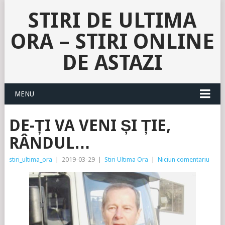
STIRI DE ULTIMA
ORA – STIRI ONLINE
DE ASTAZI
MENU
DE-ȚI VA VENI ȘI ȚIE,
RÂNDUL…
stiri_ultima_ora
|
2019-03-29
|
Stiri Ultima Ora
|
Niciun comentariu