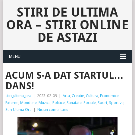
STIRI DE ULTIMA
ORA – STIRI ONLINE
DE ASTAZI
MENU
ACUM S-A DAT STARTUL…
DANS!
stiri_ultima_ora
|
2023-02-09
|
Arta
,
Creatie
,
Cultura
,
Economice
,
Externe
,
Mondene
,
Muzica
,
Politice
,
Sanatate
,
Sociale
,
Sport
,
Sportive
,
Stiri Ultima Ora
|
Niciun comentariu