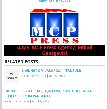
pid=12471#p12471
Sursa: MCP Press Agency, Mihail
Georgevici
RELATED POSTS
S-AJUNGI OM VALOROS… (FANTUM)
Niciun comentariu
|
apr. 5, 2020
GREU DE CREZUT…DAR, AȘA CEVA, NU S-A DECLARAT
PUBLIC, PRECUM PANDEMIA!
Niciun comentariu
|
ian. 18, 2022