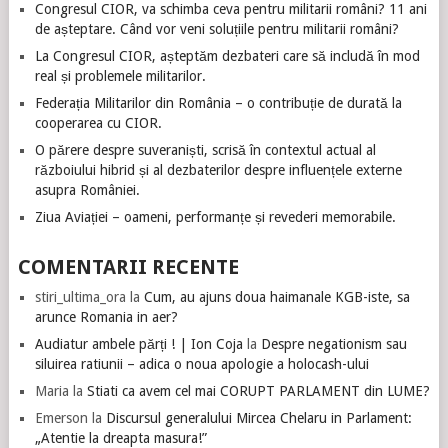
Congresul CIOR, va schimba ceva pentru militarii români? 11 ani
de așteptare. Când vor veni soluțiile pentru militarii români?
La Congresul CIOR, așteptăm dezbateri care să includă în mod
real și problemele militarilor.
Federația Militarilor din România – o contribuție de durată la
cooperarea cu CIOR.
O părere despre suveraniști, scrisă în contextul actual al
războiului hibrid și al dezbaterilor despre influențele externe
asupra României.
Ziua Aviației – oameni, performanțe și revederi memorabile.
COMENTARII RECENTE
stiri_ultima_ora
la
Cum, au ajuns doua haimanale KGB-iste, sa
arunce Romania in aer?
Audiatur ambele părți ! | Ion Coja
la
Despre negationism sau
siluirea ratiunii – adica o noua apologie a holocash-ului
Maria
la
Stiati ca avem cel mai CORUPT PARLAMENT din LUME?
Emerson
la
Discursul generalului Mircea Chelaru in Parlament:
„Atentie la dreapta masura!”