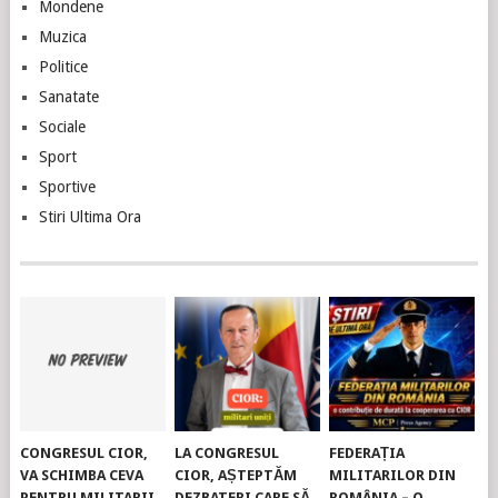
Mondene
Muzica
Politice
Sanatate
Sociale
Sport
Sportive
Stiri Ultima Ora
CONGRESUL CIOR,
LA CONGRESUL
FEDERAȚIA
VA SCHIMBA CEVA
CIOR, AȘTEPTĂM
MILITARILOR DIN
PENTRU MILITARII
DEZBATERI CARE SĂ
ROMÂNIA – O