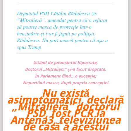
Deputatul PSD Cătălin Rădulescu zis
”Mitralieră”, amendat pentru că a refuzat
să poarte masca de protecție într-o
benzinărie și i-ar fi jignit pe polițiști.
Rădulescu: Nu port mască pentru că așa a
spus Trump
Uitând de juramântul Hipocrate,
Doctorul „Mitralieră” și-a făcut dreptate.
În Parlament fiind…o excepție;
Nepurtând masca, după propria concepție!
Nu există
asimptomatici, declară
„Mitralieră” doctorul
PSD, fost PCR la
Antena3, televiziunea
de casă a acestui