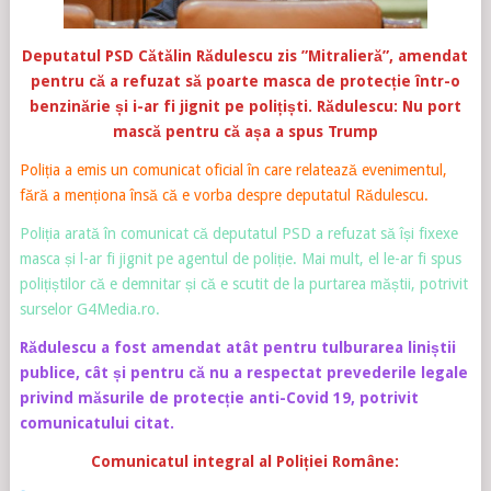
Deputatul PSD Cătălin Rădulescu zis ”Mitralieră”, amendat
pentru că a refuzat să poarte masca de protecție într-o
benzinărie și i-ar fi jignit pe polițiști. Rădulescu: Nu port
mască pentru că așa a spus Trump
Poliția a emis un comunicat oficial în care relatează evenimentul,
fără a menționa însă că e vorba despre deputatul Rădulescu.
Poliția arată în comunicat că deputatul PSD a refuzat să își fixexe
masca și l-ar fi jignit pe agentul de poliție. Mai mult, el le-ar fi spus
polițiștilor că e demnitar și că e scutit de la purtarea măștii, potrivit
surselor G4Media.ro.
Rădulescu a fost amendat atât pentru tulburarea liniștii
publice, cât și pentru că nu a respectat prevederile legale
privind măsurile de protecție anti-Covid 19, potrivit
comunicatului citat.
Comunicatul integral al Poliției Române: