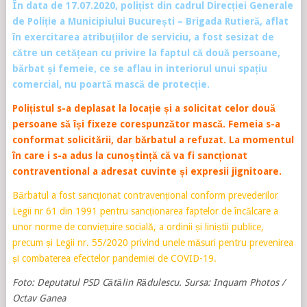
În data de 17.07.2020, polițist din cadrul Direcției Generale
de Poliție a Municipiului București – Brigada Rutieră, aflat
în exercitarea atribuțiilor de serviciu, a fost sesizat de
către un cetățean cu privire la faptul că două persoane,
bărbat și femeie, ce se aflau in interiorul unui spațiu
comercial, nu poartă mască de protecție.
Polițistul s-a deplasat la locație și a solicitat celor două
persoane să își fixeze corespunzător mască. Femeia s-a
conformat solicitării, dar bărbatul a refuzat. La momentul
în care i s-a adus la cunoștință că va fi sancționat
contraventional a adresat cuvinte și expresii jignitoare.
Bărbatul a fost sancționat contravențional conform prevederilor
Legii nr 61 din 1991 pentru sancționarea faptelor de încălcare a
unor norme de conviețuire socială, a ordinii și liniștii publice,
precum și Legii nr. 55/2020 privind unele măsuri pentru prevenirea
și combaterea efectelor pandemiei de COVID-19.
Foto: Deputatul PSD Cătălin Rădulescu. Sursa: Inquam Photos /
Octav Ganea