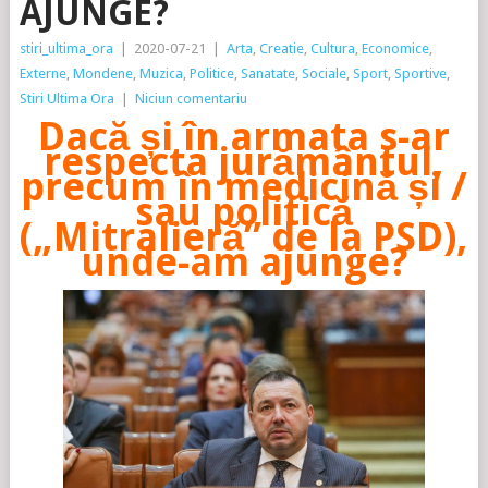
AJUNGE?
stiri_ultima_ora
|
2020-07-21
|
Arta
,
Creatie
,
Cultura
,
Economice
,
Externe
,
Mondene
,
Muzica
,
Politice
,
Sanatate
,
Sociale
,
Sport
,
Sportive
,
Stiri Ultima Ora
|
Niciun comentariu
Dacă și în armata s-ar
respecta jurământul,
precum în medicină și /
sau politică
(„Mitralieră” de la PSD),
unde-am ajunge?