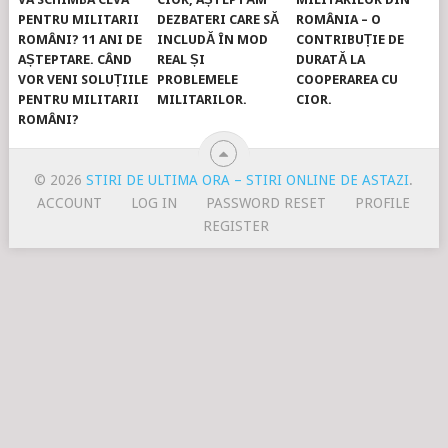
PENTRU MILITARII
DEZBATERI CARE SĂ
ROMÂNIA – O
ROMÂNI? 11 ANI DE
INCLUDĂ ÎN MOD
CONTRIBUȚIE DE
AȘTEPTARE. CÂND
REAL ȘI
DURATĂ LA
VOR VENI SOLUȚIILE
PROBLEMELE
COOPERAREA CU
PENTRU MILITARII
MILITARILOR.
CIOR.
ROMÂNI?
© 2026
STIRI DE ULTIMA ORA – STIRI ONLINE DE ASTAZI
.
ACCOUNT
LOG IN
PASSWORD RESET
PROFILE
REGISTER