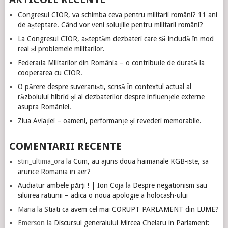
Congresul CIOR, va schimba ceva pentru militarii români? 11 ani
de așteptare. Când vor veni soluțiile pentru militarii români?
La Congresul CIOR, așteptăm dezbateri care să includă în mod
real și problemele militarilor.
Federația Militarilor din România – o contribuție de durată la
cooperarea cu CIOR.
O părere despre suveraniști, scrisă în contextul actual al
războiului hibrid și al dezbaterilor despre influențele externe
asupra României.
Ziua Aviației – oameni, performanțe și revederi memorabile.
COMENTARII RECENTE
stiri_ultima_ora
la
Cum, au ajuns doua haimanale KGB-iste, sa
arunce Romania in aer?
Audiatur ambele părți ! | Ion Coja
la
Despre negationism sau
siluirea ratiunii – adica o noua apologie a holocash-ului
Maria
la
Stiati ca avem cel mai CORUPT PARLAMENT din LUME?
Emerson
la
Discursul generalului Mircea Chelaru in Parlament: