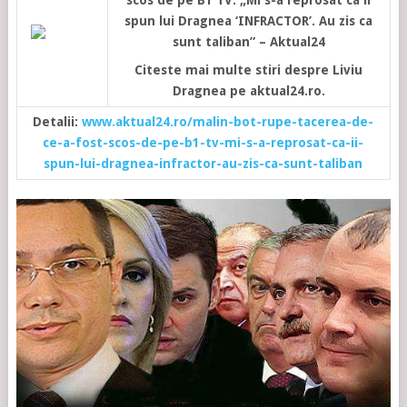
scos de pe B1 TV: „Mi s-a reprosat ca ii
spun lui Dragnea ‘INFRACTOR’. Au zis ca
sunt taliban” – Aktual24
Citeste mai multe stiri despre Liviu
Dragnea pe aktual24.ro.
Detalii:
www.aktual24.ro/malin-bot-rupe-tacerea-de-
ce-a-fost-scos-de-pe-b1-tv-mi-s-a-reprosat-ca-ii-
spun-lui-dragnea-infractor-au-zis-ca-sunt-taliban