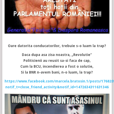
Oare datorita conducatorilor, trebuie s-o luam la trap?
Daca dupa asa zisa noastra, „Revolutie”
Politicienii au reusit sa-si faca de cap,
Cum la BCU, incendierea a fost o solutie,
Si la BNR n-avem bani, n-o luam, la trap?
https://www.facebook.com/marcela.bratosin.1/posts/176820
notif_t=close_friend_activity&notif_id=1472634311631346