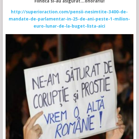
Fiindca si-au asigurat…onorariu!
http://superioraction.com/pensii-nesimtite-3400-de-
mandate-de-parlamentar-in-25-de-ani-peste-1-milion-
euro-lunar-de-la-buget-lista-aici