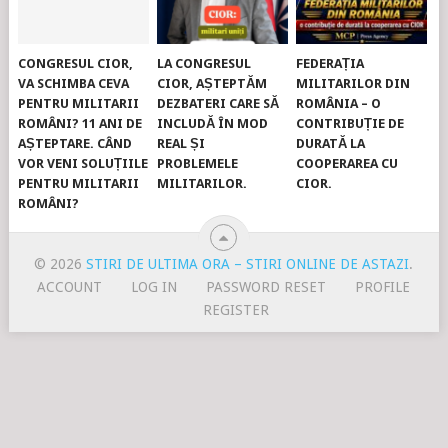
CONGRESUL CIOR,
LA CONGRESUL
FEDERAȚIA
VA SCHIMBA CEVA
CIOR, AȘTEPTĂM
MILITARILOR DIN
PENTRU MILITARII
DEZBATERI CARE SĂ
ROMÂNIA – O
ROMÂNI? 11 ANI DE
INCLUDĂ ÎN MOD
CONTRIBUȚIE DE
AȘTEPTARE. CÂND
REAL ȘI
DURATĂ LA
VOR VENI SOLUȚIILE
PROBLEMELE
COOPERAREA CU
PENTRU MILITARII
MILITARILOR.
CIOR.
ROMÂNI?
© 2026
STIRI DE ULTIMA ORA – STIRI ONLINE DE ASTAZI
.
ACCOUNT
LOG IN
PASSWORD RESET
PROFILE
REGISTER