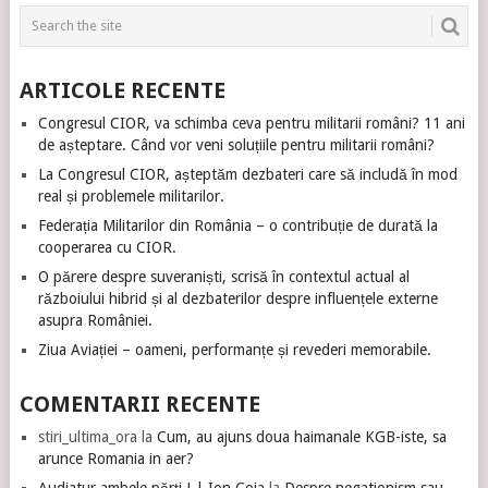
ARTICOLE RECENTE
Congresul CIOR, va schimba ceva pentru militarii români? 11 ani
de așteptare. Când vor veni soluțiile pentru militarii români?
La Congresul CIOR, așteptăm dezbateri care să includă în mod
real și problemele militarilor.
Federația Militarilor din România – o contribuție de durată la
cooperarea cu CIOR.
O părere despre suveraniști, scrisă în contextul actual al
războiului hibrid și al dezbaterilor despre influențele externe
asupra României.
Ziua Aviației – oameni, performanțe și revederi memorabile.
COMENTARII RECENTE
stiri_ultima_ora
la
Cum, au ajuns doua haimanale KGB-iste, sa
arunce Romania in aer?
Audiatur ambele părți ! | Ion Coja
la
Despre negationism sau