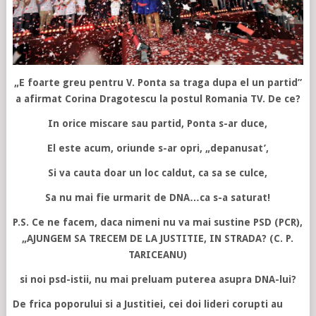
„E foarte greu pentru V. Ponta sa traga dupa el un partid”
a afirmat Corina Dragotescu la postul Romania TV. De ce?
In orice miscare sau partid, Ponta s-ar duce,
El este acum, oriunde s-ar opri, „depanusat’,
Si va cauta doar un loc caldut, ca sa se culce,
Sa nu mai fie urmarit de DNA…ca s-a saturat!
P.S. Ce ne facem, daca nimeni nu va mai sustine PSD (PCR),
„AJUNGEM SA TRECEM DE LA JUSTITIE, IN STRADA? (C. P.
TARICEANU)
si noi psd-istii, nu mai preluam puterea asupra DNA-lui?
De frica poporului si a Justitiei, cei doi lideri corupti au