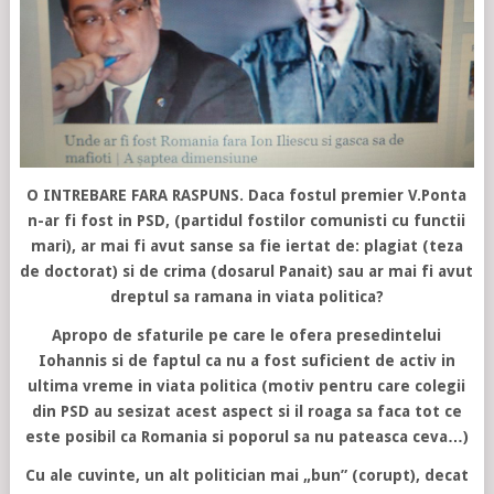
O INTREBARE FARA RASPUNS. Daca fostul premier V.Ponta
n-ar fi fost in PSD, (partidul fostilor comunisti cu functii
mari), ar mai fi avut sanse sa fie iertat de: plagiat (teza
de doctorat) si de crima (dosarul Panait) sau ar mai fi avut
dreptul sa ramana in viata politica?
Apropo de sfaturile pe care le ofera presedintelui
Iohannis si de faptul ca nu a fost suficient de activ in
ultima vreme in viata politica (motiv pentru care colegii
din PSD au sesizat acest aspect si il roaga sa faca tot ce
este posibil ca Romania si poporul sa nu pateasca ceva…)
Cu ale cuvinte, un alt politician mai „bun” (corupt), decat