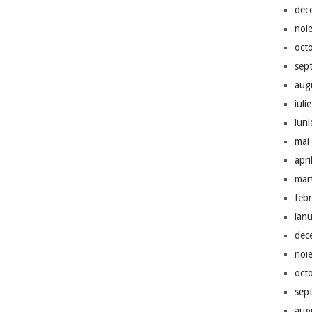
dec
noi
oct
sep
aug
iuli
iun
mai
apri
mar
feb
ian
dec
noi
oct
sep
aug