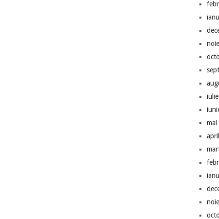
feb
ian
dec
noi
oct
sep
aug
iuli
iun
mai
apri
mar
feb
ian
dec
noi
oct