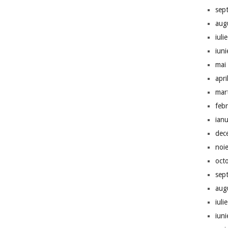
sep
aug
iuli
iun
mai
apri
mar
feb
ian
dec
noi
oct
sep
aug
iuli
iun