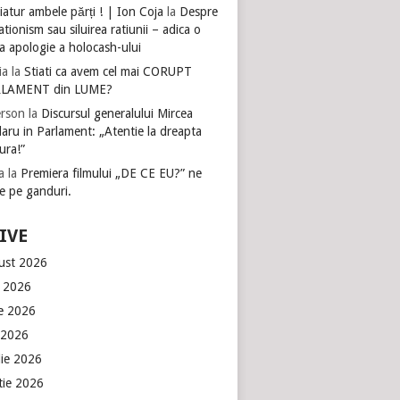
atur ambele părți ! | Ion Coja
la
Despre
tionism sau siluirea ratiunii – adica o
a apologie a holocash-ului
ia
la
Stiati ca avem cel mai CORUPT
LAMENT din LUME?
rson
la
Discursul generalului Mircea
aru in Parlament: „Atentie la dreapta
ura!”
a
la
Premiera filmului „DE CE EU?” ne
e pe ganduri.
IVE
ust 2026
e 2026
ie 2026
 2026
lie 2026
tie 2026