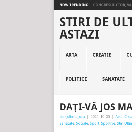
NOW TRENDING:
CONGRESUL CIOR, VA 
STIRI DE UL
ASTAZI
ARTA
CREATIE
C
POLITICE
SANATATE
DAȚI-VĂ JOS MA
stiri_ultima_ora
|
2021-10-05
|
Arta
,
Crea
Sanatate
,
Sociale
,
Sport
,
Sportive
,
Stiri Ult