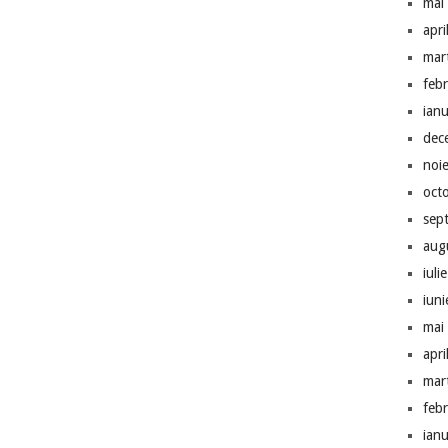
mai
apri
mar
feb
ian
dec
noi
oct
sep
aug
iuli
iun
mai
apri
mar
feb
ian