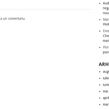
Audi
nega
nou
ca un comentariu.
Mar
PAR
Eme
Chel
mas
Flor
pun
ARH
aug
iuli
iun
mai
apri
mar