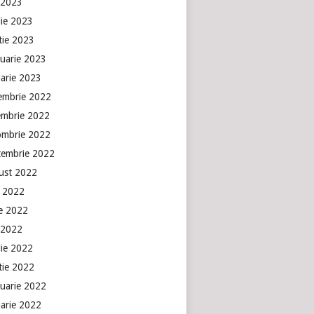
 2023
lie 2023
tie 2023
ruarie 2023
uarie 2023
embrie 2022
embrie 2022
ombrie 2022
tembrie 2022
ust 2022
e 2022
ie 2022
 2022
lie 2022
tie 2022
ruarie 2022
uarie 2022