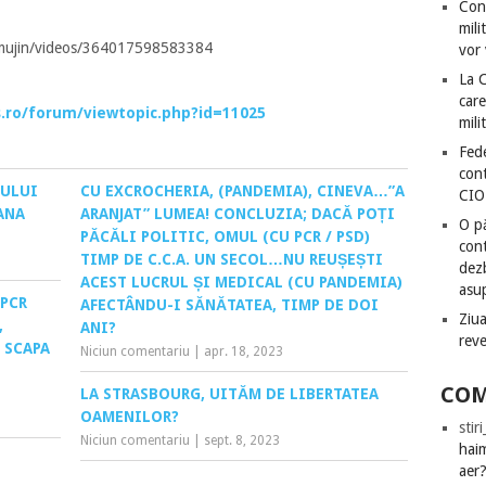
Con
mili
nmujin/videos/364017598583384
vor 
La 
care
s.ro/forum/viewtopic.php?id=11025
mili
Fede
cont
LULUI
CU EXCROCHERIA, (PANDEMIA), CINEVA…”A
CIO
ANA
ARANJAT” LUMEA! CONCLUZIA; DACĂ POȚI
O pă
PĂCĂLI POLITIC, OMUL (CU PCR / PSD)
cont
TIMP DE C.C.A. UN SECOL…NU REUȘEȘTI
dezb
ACEST LUCRUL ȘI MEDICAL (CU PANDEMIA)
asu
 PCR
AFECTÂNDU-I SĂNĂTATEA, TIMP DE DOI
Ziua
,
ANI?
rev
 SCAPA
Niciun comentariu
|
apr. 18, 2023
COM
LA STRASBOURG, UITĂM DE LIBERTATEA
OAMENILOR?
stir
Niciun comentariu
|
sept. 8, 2023
hai
aer