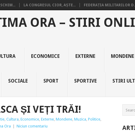
SCHIM...
LA CONGRESUL CIOR, AȘTE...
FEDERAȚIA MILITARILOR D..
TIMA ORA – STIRI ONL
ULTURA
ECONOMICE
EXTERNE
MONDENE
SOCIALE
SPORT
SPORTIVE
STIRI UL
SCA ȘI VEȚI TRĂI!
tie
,
Cultura
,
Economice
,
Externe
,
Mondene
,
Muzica
,
Politice
,
ima Ora
|
Niciun comentariu
ART