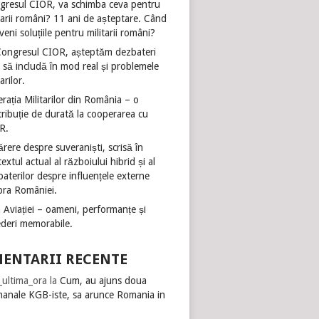
gresul CIOR, va schimba ceva pentru
tarii români? 11 ani de așteptare. Când
veni soluțiile pentru militarii români?
Congresul CIOR, așteptăm dezbateri
 să includă în mod real și problemele
tarilor.
rația Militarilor din România – o
ribuție de durată la cooperarea cu
R.
rere despre suveraniști, scrisă în
extul actual al războiului hibrid și al
aterilor despre influențele externe
pra României.
 Aviației – oameni, performanțe și
ederi memorabile.
ENTARII RECENTE
i_ultima_ora
la
Cum, au ajuns doua
manale KGB-iste, sa arunce Romania in
?