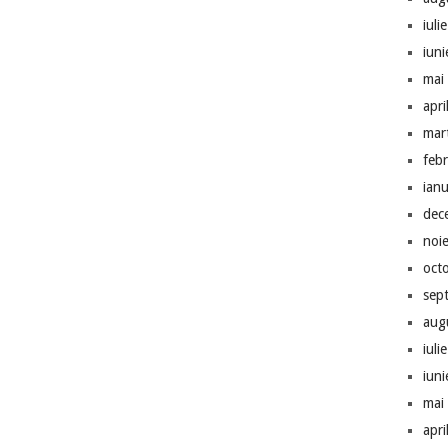
iuli
iun
mai
apri
mar
feb
ian
dec
noi
oct
sep
aug
iuli
iun
mai
apri