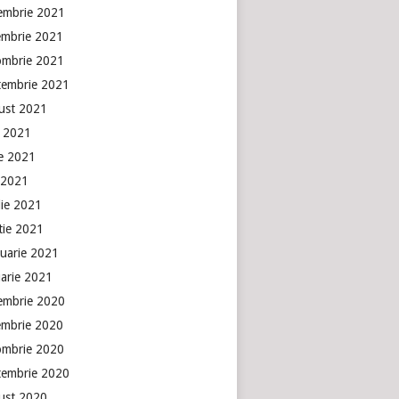
embrie 2021
embrie 2021
ombrie 2021
tembrie 2021
ust 2021
e 2021
ie 2021
 2021
lie 2021
tie 2021
ruarie 2021
uarie 2021
embrie 2020
embrie 2020
ombrie 2020
tembrie 2020
ust 2020