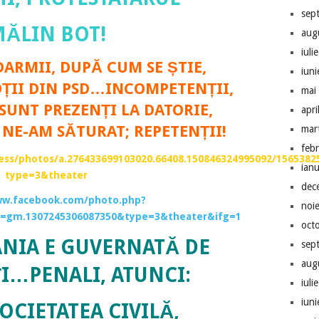
sep
ĂLIN BOT!
aug
iuli
DARMII, DUPĂ CUM SE ȘTIE,
iun
OȚII DIN PSD…INCOMPETENȚII,
mai
SUNT PREZENȚI LA DATORIE,
apri
E NE-AM SĂTURAT; REPETENȚII!
mar
feb
ss/photos/a.276433699103020.66408.150846324995092/1565382
ian
type=3&theater
dec
ww.facebook.com/photo.php?
noi
t=gm.1307245306087350&type=3&theater&ifg=1
oct
NIA E GUVERNATĂ DE
sep
aug
I…PENALI, ATUNCI:
iuli
iun
OCIETATEA CIVILĂ,