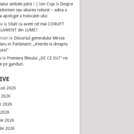
atur ambele părți ! | Ion Coja
la
Despre
tionism sau siluirea ratiunii – adica o
a apologie a holocash-ului
ia
la
Stiati ca avem cel mai CORUPT
LAMENT din LUME?
rson
la
Discursul generalului Mircea
aru in Parlament: „Atentie la dreapta
ura!”
a
la
Premiera filmului „DE CE EU?” ne
e pe ganduri.
IVE
ust 2026
e 2026
ie 2026
 2026
lie 2026
tie 2026