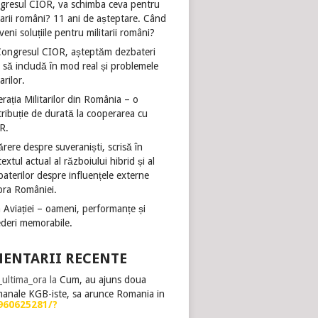
gresul CIOR, va schimba ceva pentru
tarii români? 11 ani de așteptare. Când
veni soluțiile pentru militarii români?
Congresul CIOR, așteptăm dezbateri
 să includă în mod real și problemele
tarilor.
rația Militarilor din România – o
ribuție de durată la cooperarea cu
R.
rere despre suveraniști, scrisă în
extul actual al războiului hibrid și al
aterilor despre influențele externe
pra României.
 Aviației – oameni, performanțe și
ederi memorabile.
ENTARII RECENTE
i_ultima_ora
la
Cum, au ajuns doua
manale KGB-iste, sa arunce Romania in
960625281/?
?