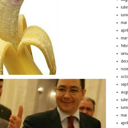
iuli
iun
mai
apri
mar
feb
ian
dec
noi
oct
sep
aug
iuli
iun
mai
apri