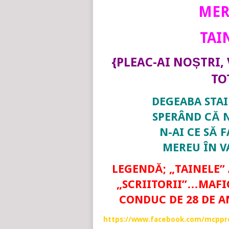
MER
TAI
{PLEAC-AI NOȘTRI,
TO
DEGEABA STAI
SPERÂND CĂ N
N-AI CE SĂ 
MEREU ÎN V
LEGENDĂ; „TAINELE” 
„SCRIITORII”…MAFIO
CONDUC DE 28 DE AN
https://www.facebook.com/mcppre