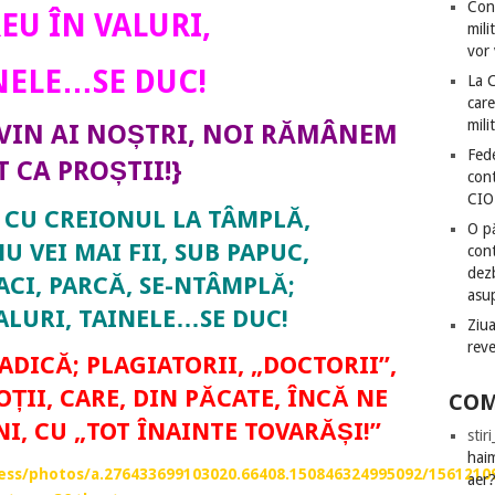
Con
EU ÎN VALURI,
mili
vor 
NELE…SE DUC!
La 
care
mili
 VIN AI NOȘTRI, NOI RĂMÂNEM
Fede
T CA PROȘTII!}
cont
CIO
 CU CREIONUL LA TÂMPLĂ,
O pă
U VEI MAI FII, SUB PAPUC,
cont
dezb
FACI, PARCĂ, SE-NTÂMPLĂ;
asu
ALURI, TAINELE…SE DUC!
Ziua
rev
ADICĂ; PLAGIATORII, „DOCTORII”,
ȚII, CARE, DIN PĂCATE, ÎNCĂ NE
COM
I, CU „TOT ÎNAINTE TOVARĂȘI!”
stir
hai
ss/photos/a.276433699103020.66408.150846324995092/1561210
aer