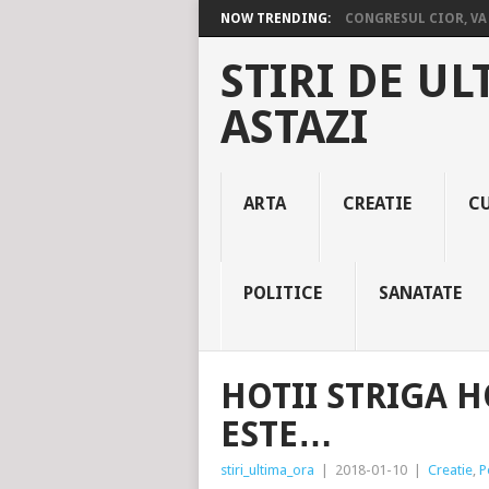
NOW TRENDING:
CONGRESUL CIOR, VA 
STIRI DE UL
ASTAZI
ARTA
CREATIE
C
POLITICE
SANATATE
HOTII STRIGA H
ESTE…
stiri_ultima_ora
|
2018-01-10
|
Creatie
,
P