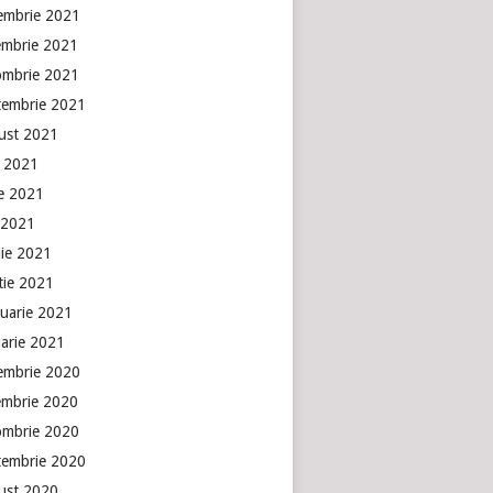
embrie 2021
embrie 2021
ombrie 2021
tembrie 2021
ust 2021
e 2021
ie 2021
 2021
lie 2021
tie 2021
ruarie 2021
uarie 2021
embrie 2020
embrie 2020
ombrie 2020
tembrie 2020
ust 2020