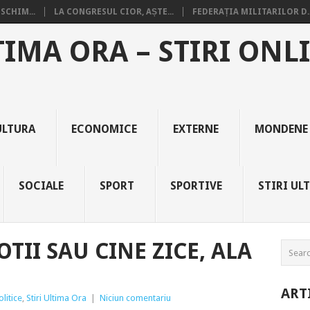
SCHIM...
LA CONGRESUL CIOR, AȘTE...
FEDERAȚIA MILITARILOR D..
TIMA ORA – STIRI ONL
ULTURA
ECONOMICE
EXTERNE
MONDENE
SOCIALE
SPORT
SPORTIVE
STIRI UL
OTII SAU CINE ZICE, ALA
ART
olitice
,
Stiri Ultima Ora
|
Niciun comentariu