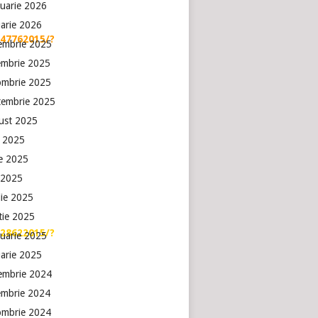
ruarie 2026
uarie 2026
47762015/?
embrie 2025
embrie 2025
ombrie 2025
tembrie 2025
ust 2025
e 2025
ie 2025
 2025
lie 2025
tie 2025
28622015/?
ruarie 2025
uarie 2025
embrie 2024
embrie 2024
ombrie 2024