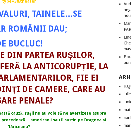
type=3&theater
Audi
nega
VALURI, TAINELE…SE
nou
Mar
AR ROMÂNII DAU;
PAR
Eme
DE BUCLUC!
Chel
mas
RE DIN PARTEA RUȘILOR,
Flor
pun
FERĂ LA ANTICORUPȚIE, LA
ARLAMENTARILOR, FIE EI
ARH
aug
DINȚI DE CAMERE, CARE AU
iuli
ARE PENALE?
iun
mai
astă cauză, rușii nu au voie să ne avertizeze asupra
apri
m procedează… americanii sau îi susțin pe Dragnea și
mar
Tăriceanu?