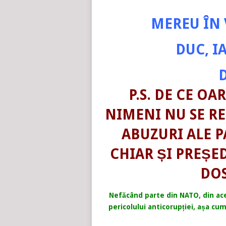
MEREU ÎN 
DUC, I
P.S. DE CE OA
NIMENI NU SE RE
ABUZURI ALE P
CHIAR ȘI PREȘE
DOS
Nefăcând parte din NATO, din ace
pericolului anticorupției, așa cu