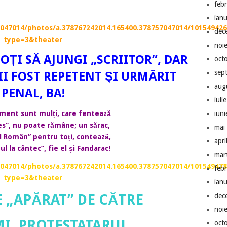
feb
ian
047014/photos/a.378767242014.165400.378757047014/101549426
dec
type=3&theater
noi
ȚI SĂ AJUNGI „SCRIITOR”, DAR
oct
sep
FII FOST REPETENT ȘI URMĂRIT
aug
PENAL, BA!
iuli
ment sunt mulți, care fentează
iun
les”, nu poate rămâne; un sărac,
mai
ul Român” pentru toți, contează,
apri
l la cântec”, fie el și Fandarac!
mar
047014/photos/a.378767242014.165400.378757047014/101549478
feb
type=3&theater
ian
E „APĂRAT” DE CĂTRE
dec
noi
I, PROTESTATARUL
oct