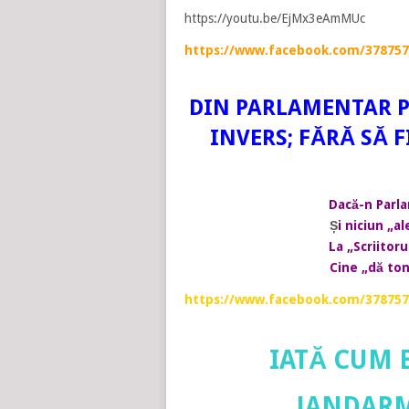
https://youtu.be/EjMx3eAmMUc
https://www.facebook.com/378757
DIN PARLAMENTAR PO
INVERS; FĂRĂ SĂ 
Dacă-n Parla
Ș
i niciun „a
La „Scriitor
Cine „dă tonu
https://www.facebook.com/378757
IATĂ CUM 
JANDARM