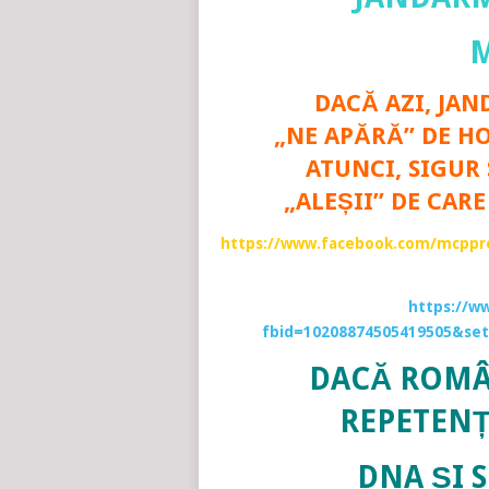
M
DACĂ AZI, JAN
„NE APĂRĂ” DE H
ATUNCI, SIGUR 
„ALEȘII” DE CAR
https://www.facebook.com/mcppre
https://w
fbid=10208874505419505&se
DACĂ ROMÂ
REPETENȚ
DNA ȘI S