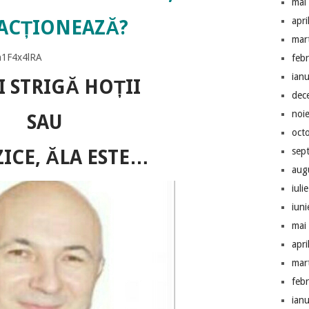
mai
apri
ACȚIONEAZĂ?
mar
h1F4x4lRA
feb
ian
I STRIGĂ HOȚII
dec
noi
SAU
oct
sep
ZICE, ĂLA ESTE…
aug
iuli
iun
mai
apri
mar
feb
ian