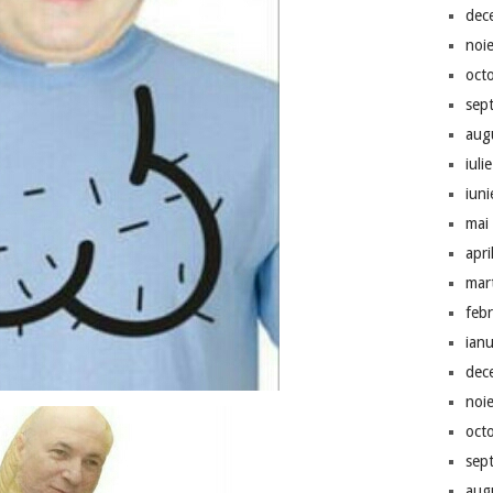
dec
noi
oct
sep
aug
iuli
iun
mai
apri
mar
feb
ian
dec
noi
oct
sep
aug