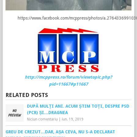
https://www.facebook.com/mcppress/photos/a.2764336991
http://mcppress.ro/forum/viewtopic.php?
pid=11667#p11667
RELATED POSTS
DUPĂ MULȚI ANI. ACUM ȘTIM TOȚI, DESPRE PSD
(PCR) ȘI…DRAGNEA
Niciun comentariu
|
iun. 19, 2019
GREU DE CREZUT…DAR, AȘA CEVA, NU S-A DECLARAT