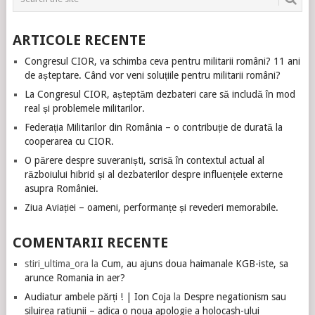
ARTICOLE RECENTE
Congresul CIOR, va schimba ceva pentru militarii români? 11 ani
de așteptare. Când vor veni soluțiile pentru militarii români?
La Congresul CIOR, așteptăm dezbateri care să includă în mod
real și problemele militarilor.
Federația Militarilor din România – o contribuție de durată la
cooperarea cu CIOR.
O părere despre suveraniști, scrisă în contextul actual al
războiului hibrid și al dezbaterilor despre influențele externe
asupra României.
Ziua Aviației – oameni, performanțe și revederi memorabile.
COMENTARII RECENTE
stiri_ultima_ora
la
Cum, au ajuns doua haimanale KGB-iste, sa
arunce Romania in aer?
Audiatur ambele părți ! | Ion Coja
la
Despre negationism sau
siluirea ratiunii – adica o noua apologie a holocash-ului