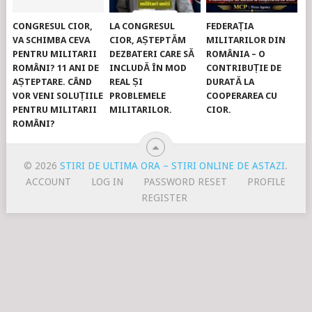
CONGRESUL CIOR,
LA CONGRESUL
FEDERAȚIA
VA SCHIMBA CEVA
CIOR, AȘTEPTĂM
MILITARILOR DIN
PENTRU MILITARII
DEZBATERI CARE SĂ
ROMÂNIA – O
ROMÂNI? 11 ANI DE
INCLUDĂ ÎN MOD
CONTRIBUȚIE DE
AȘTEPTARE. CÂND
REAL ȘI
DURATĂ LA
VOR VENI SOLUȚIILE
PROBLEMELE
COOPERAREA CU
PENTRU MILITARII
MILITARILOR.
CIOR.
ROMÂNI?
© 2026
STIRI DE ULTIMA ORA – STIRI ONLINE DE ASTAZI
.
ACCOUNT
LOG IN
PASSWORD RESET
PROFILE
REGISTER