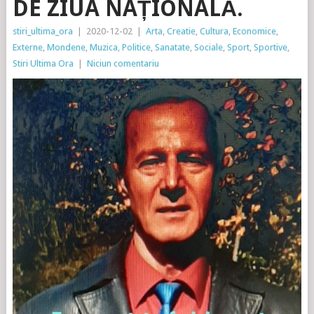
DE ZIUA NAȚIONALĂ.
stiri_ultima_ora
|
2020-12-02
|
Arta
,
Creatie
,
Cultura
,
Economice
,
Externe
,
Mondene
,
Muzica
,
Politice
,
Sanatate
,
Sociale
,
Sport
,
Sportive
,
Stiri Ultima Ora
|
Niciun comentariu