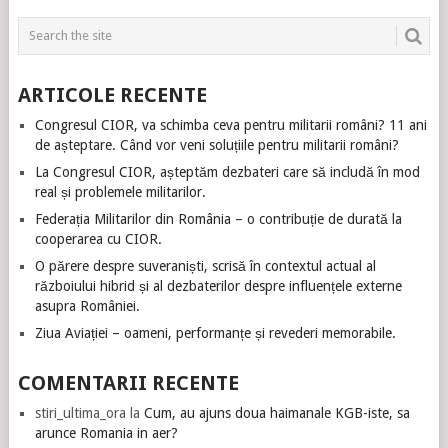
ARTICOLE RECENTE
Congresul CIOR, va schimba ceva pentru militarii români? 11 ani
de așteptare. Când vor veni soluțiile pentru militarii români?
La Congresul CIOR, așteptăm dezbateri care să includă în mod
real și problemele militarilor.
Federația Militarilor din România – o contribuție de durată la
cooperarea cu CIOR.
O părere despre suveraniști, scrisă în contextul actual al
războiului hibrid și al dezbaterilor despre influențele externe
asupra României.
Ziua Aviației – oameni, performanțe și revederi memorabile.
COMENTARII RECENTE
stiri_ultima_ora
la
Cum, au ajuns doua haimanale KGB-iste, sa
arunce Romania in aer?