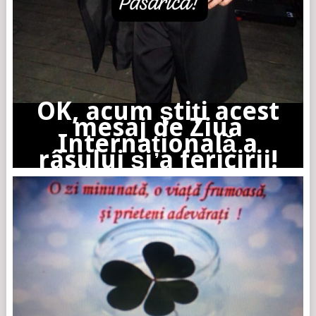
OK, acum știți acest
mesaj de Ziua
Internațională a
râsului și a fericirii!