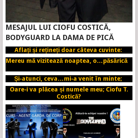
MESAJUL LUI CIOFU COSTICĂ,
BODYGUARD LA DAMA DE PICĂ
Aflați și rețineți doar câteva cuvinte:
Mereu mă vizitează noaptea, o…păsărică
Și-atunci, ceva…mi-a venit în minte;
Oare-i
va plăcea și numele meu; Ciofu T.
Costică?