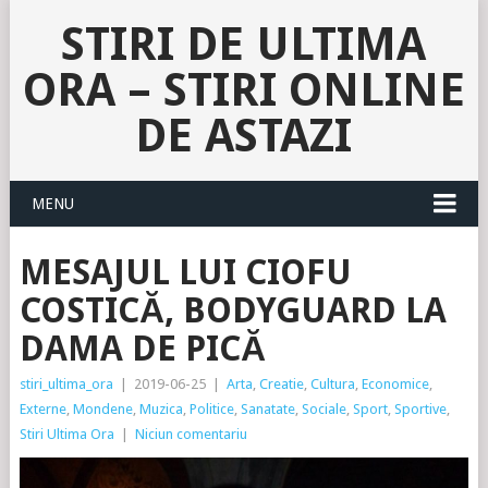
STIRI DE ULTIMA
ORA – STIRI ONLINE
DE ASTAZI
MENU
MESAJUL LUI CIOFU
COSTICĂ, BODYGUARD LA
DAMA DE PICĂ
stiri_ultima_ora
|
2019-06-25
|
Arta
,
Creatie
,
Cultura
,
Economice
,
Externe
,
Mondene
,
Muzica
,
Politice
,
Sanatate
,
Sociale
,
Sport
,
Sportive
,
Stiri Ultima Ora
|
Niciun comentariu