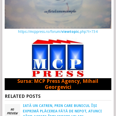
https://mcppress.ro/forum/
viewtopic
.php?t=734
Sursa: MCP Press Agency, Mihail
Georgevici
RELATED POSTS
IATĂ UN CATREN, PRIN CARE BUNICUL ÎȘI
EXPRIMĂ PLĂCEREA FĂTĂ DE NEPOT, ATUNCI