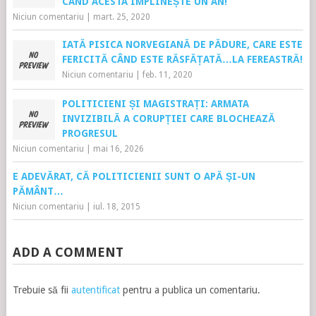
CÂND ACESTA ÎMPLINEȘTE UN AN!
Niciun comentariu
|
mart. 25, 2020
IATĂ PISICA NORVEGIANĂ DE PĂDURE, CARE ESTE
FERICITĂ CÂND ESTE RĂSFĂȚATĂ…LA FEREASTRĂ!
Niciun comentariu
|
feb. 11, 2020
POLITICIENI ȘI MAGISTRAȚI: ARMATA
INVIZIBILĂ A CORUPȚIEI CARE BLOCHEAZĂ
PROGRESUL
Niciun comentariu
|
mai 16, 2026
E ADEVĂRAT, CĂ POLITICIENII SUNT O APĂ ŞI-UN
PĂMÂNT…
Niciun comentariu
|
iul. 18, 2015
ADD A COMMENT
Trebuie să fii
autentificat
pentru a publica un comentariu.