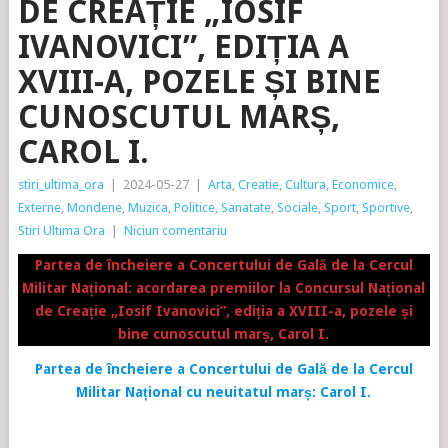
DE CREAȚIE „IOSIF
IVANOVICI”, EDIȚIA A
XVIII-A, POZELE ȘI BINE
CUNOSCUTUL MARȘ,
CAROL I.
stiri_ultima_ora
|
2024-05-27
|
Arta
,
Creatie
,
Cultura
,
Economice
,
Externe
,
Mondene
,
Muzica
,
Politice
,
Sanatate
,
Sociale
,
Sport
,
Sportive
,
Stiri Ultima Ora
|
Niciun comentariu
Partea de încheiere a Concertului de Gală de la Cercul
Militar Național: acordarea premiilor la Concursul Național
de Creație „Iosif Ivanovici”, ediția a XVIII-a, pozele și
bine cunoscutul marș, Carol I.
Partea de încheiere a Concertului de Gală de la Cercul
Militar Național cu neuitatul marș: Carol I.