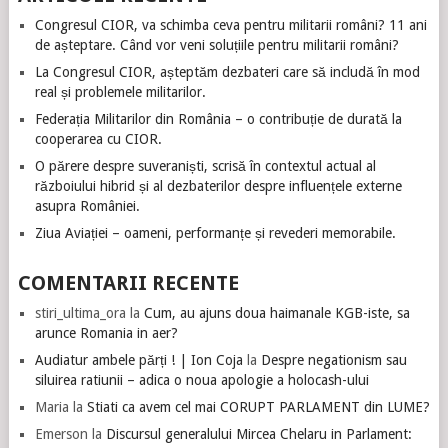
Congresul CIOR, va schimba ceva pentru militarii români? 11 ani
de așteptare. Când vor veni soluțiile pentru militarii români?
La Congresul CIOR, așteptăm dezbateri care să includă în mod
real și problemele militarilor.
Federația Militarilor din România – o contribuție de durată la
cooperarea cu CIOR.
O părere despre suveraniști, scrisă în contextul actual al
războiului hibrid și al dezbaterilor despre influențele externe
asupra României.
Ziua Aviației – oameni, performanțe și revederi memorabile.
COMENTARII RECENTE
stiri_ultima_ora
la
Cum, au ajuns doua haimanale KGB-iste, sa
arunce Romania in aer?
Audiatur ambele părți ! | Ion Coja
la
Despre negationism sau
siluirea ratiunii – adica o noua apologie a holocash-ului
Maria
la
Stiati ca avem cel mai CORUPT PARLAMENT din LUME?
Emerson
la
Discursul generalului Mircea Chelaru in Parlament: