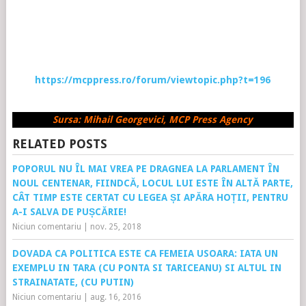
https://mcppress.ro/forum/viewtopic.php?t=196
Sursa: Mihail Georgevici, MCP Press Agency
RELATED POSTS
POPORUL NU ÎL MAI VREA PE DRAGNEA LA PARLAMENT ÎN
NOUL CENTENAR, FIINDCĂ, LOCUL LUI ESTE ÎN ALTĂ PARTE,
CÂT TIMP ESTE CERTAT CU LEGEA ȘI APĂRA HOȚII, PENTRU
A-I SALVA DE PUȘCĂRIE!
Niciun comentariu
|
nov. 25, 2018
DOVADA CA POLITICA ESTE CA FEMEIA USOARA: IATA UN
EXEMPLU IN TARA (CU PONTA SI TARICEANU) SI ALTUL IN
STRAINATATE, (CU PUTIN)
Niciun comentariu
|
aug. 16, 2016