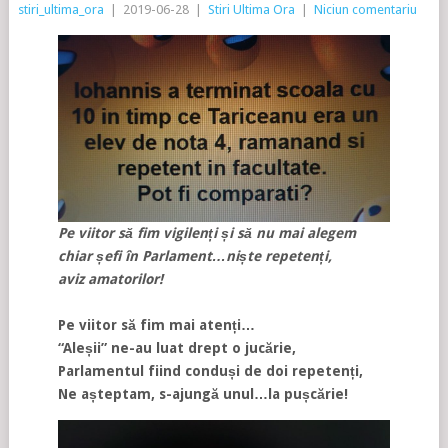
stiri_ultima_ora
|
2019-06-28
|
Stiri Ultima Ora
|
Niciun comentariu
Pe viitor să fim vigilenți și să nu mai alegem
chiar șefi în Parlament…niște repetenți,
aviz amatorilor!
Pe viitor să fim mai atenți…
“Aleșii” ne-au luat drept o jucărie,
Parlamentul fiind conduși de doi repetenți,
Ne așteptam, s-ajungă unul…la pușcărie!