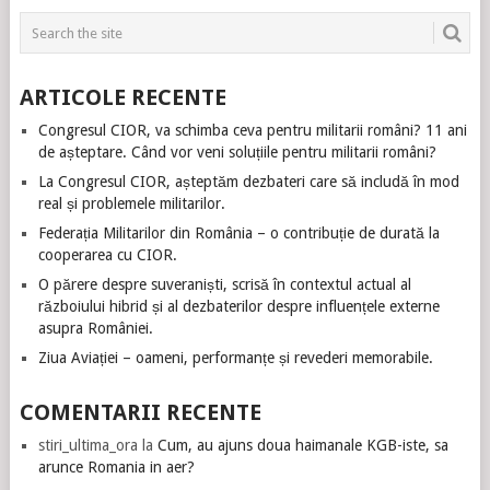
ARTICOLE RECENTE
Congresul CIOR, va schimba ceva pentru militarii români? 11 ani
de așteptare. Când vor veni soluțiile pentru militarii români?
La Congresul CIOR, așteptăm dezbateri care să includă în mod
real și problemele militarilor.
Federația Militarilor din România – o contribuție de durată la
cooperarea cu CIOR.
O părere despre suveraniști, scrisă în contextul actual al
războiului hibrid și al dezbaterilor despre influențele externe
asupra României.
Ziua Aviației – oameni, performanțe și revederi memorabile.
COMENTARII RECENTE
stiri_ultima_ora
la
Cum, au ajuns doua haimanale KGB-iste, sa
arunce Romania in aer?