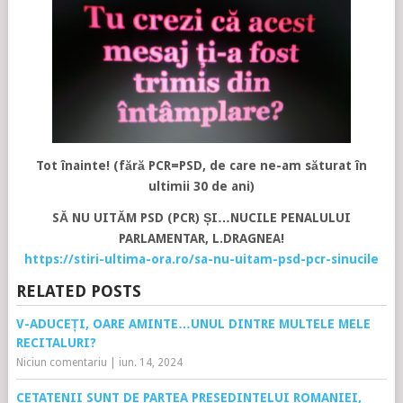
Tot înainte! (fără PCR=PSD, de care ne-am săturat în
ultimii 30 de ani)
SĂ NU UITĂM PSD (PCR) ȘI…NUCILE PENALULUI
PARLAMENTAR, L.DRAGNEA!
https://stiri-ultima-ora.ro/sa-nu-uitam-psd-pcr-sinucile
RELATED POSTS
V-ADUCEȚI, OARE AMINTE…UNUL DINTRE MULTELE MELE
RECITALURI?
Niciun comentariu
|
iun. 14, 2024
CETATENII SUNT DE PARTEA PRESEDINTELUI ROMANIEI,