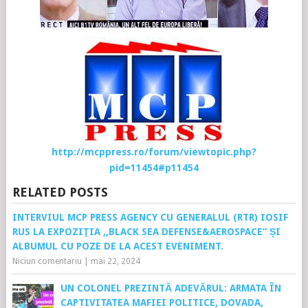
http://mcppress.ro/forum/viewtopic.php?
pid=11454#p11454
RELATED POSTS
INTERVIUL MCP PRESS AGENCY CU GENERALUL (RTR) IOSIF
RUS LA EXPOZIŢIA ,,BLACK SEA DEFENSE&AEROSPACE” ȘI
ALBUMUL CU POZE DE LA ACEST EVENIMENT.
Niciun comentariu
|
mai 22, 2024
UN COLONEL PREZINTĂ ADEVĂRUL: ARMATA ÎN
CAPTIVITATEA MAFIEI POLITICE, DOVADA,