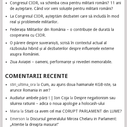
Congresul CIOR, va schimba ceva pentru militarii români? 11 ani
de așteptare. Când vor veni soluțiile pentru militarii români?
La Congresul CIOR, așteptăm dezbateri care să includă în mod
real și problemele militarilor.
Federația Militarilor din România – o contribuție de durată la
cooperarea cu CIOR.
O părere despre suveraniști, scrisă în contextul actual al
războiului hibrid și al dezbaterilor despre influențele externe
asupra României.
Ziua Aviației – oameni, performanțe și revederi memorabile.
COMENTARII RECENTE
stiri_ultima_ora
la
Cum, au ajuns doua haimanale KGB-iste, sa
arunce Romania in aer?
Audiatur ambele părți ! | Ion Coja
la
Despre negationism sau
siluirea ratiunii – adica o noua apologie a holocash-ului
Maria
la
Stiati ca avem cel mai CORUPT PARLAMENT din LUME?
Emerson
la
Discursul generalului Mircea Chelaru in Parlament:
„Atentie la dreapta masura!”