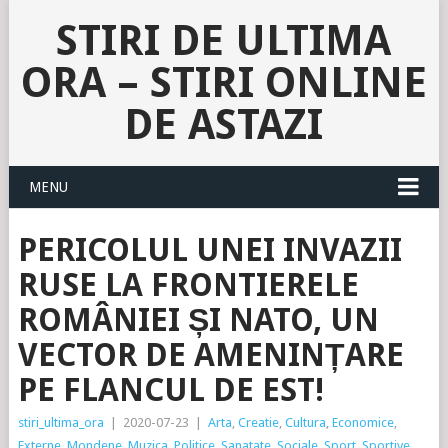
STIRI DE ULTIMA
ORA – STIRI ONLINE
DE ASTAZI
MENU
PERICOLUL UNEI INVAZII
RUSE LA FRONTIERELE
ROMÂNIEI ȘI NATO, UN
VECTOR DE AMENINȚARE
PE FLANCUL DE EST!
stiri_ultima_ora
|
2020-07-23
|
Arta
,
Creatie
,
Cultura
,
Economice
,
Externe
,
Mondene
,
Muzica
,
Politice
,
Sanatate
,
Sociale
,
Sport
,
Sportive
,