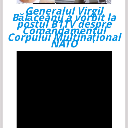
Generalul Virgil
Bălăceanu a vorbit la
postul B1TV despre
Comandamentul
Corpului Multinațional
NATO