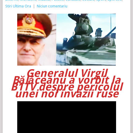
Stiri Ultima Ora
|
Niciun comentariu
Generalul Virgil
Bălăceanu a vorbit la
B1TV despre pericolul
unei noi invazii ruse