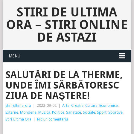
STIRI DE ULTIMA
ORA – STIRI ONLINE
DE ASTAZI
MENU
SALUTĂRI DE LA THERME,
UNDE ÎMI SĂRBĂTORESC
ZIUA DE NAȘTERE!
stiri_ultima_ora
|
2022-09-02
|
Arta
,
Creatie
,
Cultura
,
Economice
,
Externe
,
Mondene
,
Muzica
,
Politice
,
Sanatate
,
Sociale
,
Sport
,
Sportive
,
Stiri Ultima Ora
|
Niciun comentariu