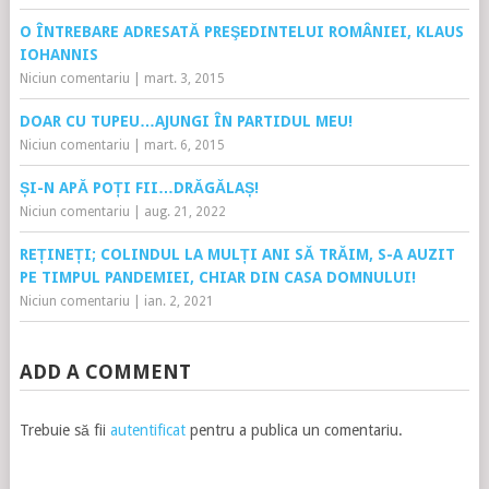
O ÎNTREBARE ADRESATĂ PREŞEDINTELUI ROMÂNIEI, KLAUS
IOHANNIS
Niciun comentariu
|
mart. 3, 2015
DOAR CU TUPEU…AJUNGI ÎN PARTIDUL MEU!
Niciun comentariu
|
mart. 6, 2015
ȘI-N APĂ POȚI FII…DRĂGĂLAȘ!
Niciun comentariu
|
aug. 21, 2022
REȚINEȚI; COLINDUL LA MULȚI ANI SĂ TRĂIM, S-A AUZIT
PE TIMPUL PANDEMIEI, CHIAR DIN CASA DOMNULUI!
Niciun comentariu
|
ian. 2, 2021
ADD A COMMENT
Trebuie să fii
autentificat
pentru a publica un comentariu.