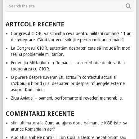
ARTICOLE RECENTE
Congresul CIOR, va schimba ceva pentru militarii români? 11 ani
de așteptare. Când vor veni soluțiile pentru militarii români?
La Congresul CIOR, așteptăm dezbateri care să includă în mod
real și problemele militarilor.
Federația Militarilor din România – o contribuție de durată la
cooperarea cu CIOR.
O părere despre suveraniști, scrisă în contextul actual al
războiului hibrid și al dezbaterilor despre influențele externe
asupra României.
Ziua Aviației – oameni, performanțe și revederi memorabile.
COMENTARII RECENTE
stiri_ultima_ora
la
Cum, au ajuns doua haimanale KGB-iste, sa
arunce Romania in aer?
Audiatur ambele părți ! | Ion Coja
la
Despre negationism sau