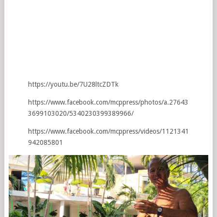
https://youtu.be/7U28ltcZDTk
https://www.facebook.com/mcppress/photos/a.27643
3699103020/5340230399389966/
https://www.facebook.com/mcppress/videos/1121341
942085801