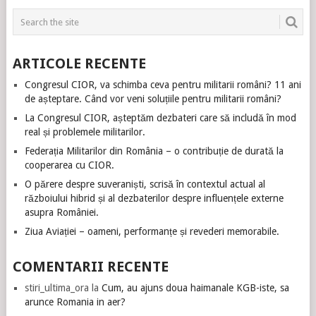
ARTICOLE RECENTE
Congresul CIOR, va schimba ceva pentru militarii români? 11 ani
de așteptare. Când vor veni soluțiile pentru militarii români?
La Congresul CIOR, așteptăm dezbateri care să includă în mod
real și problemele militarilor.
Federația Militarilor din România – o contribuție de durată la
cooperarea cu CIOR.
O părere despre suveraniști, scrisă în contextul actual al
războiului hibrid și al dezbaterilor despre influențele externe
asupra României.
Ziua Aviației – oameni, performanțe și revederi memorabile.
COMENTARII RECENTE
stiri_ultima_ora
la
Cum, au ajuns doua haimanale KGB-iste, sa
arunce Romania in aer?