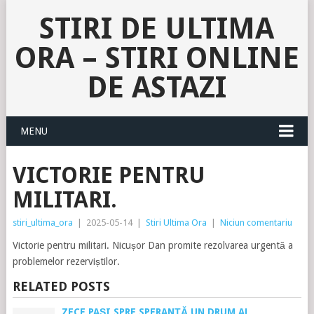
STIRI DE ULTIMA
ORA – STIRI ONLINE
DE ASTAZI
MENU
VICTORIE PENTRU
MILITARI.
stiri_ultima_ora
|
2025-05-14
|
Stiri Ultima Ora
|
Niciun comentariu
Victorie pentru militari. Nicușor Dan promite rezolvarea urgentă a
problemelor rezerviștilor.
RELATED POSTS
ZECE PAȘI SPRE SPERANȚĂ UN DRUM AL