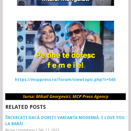
https://mcppress.ro/forum/viewtopic.php?t=565
Sursa: Mihail Georgevici, MCP Press Agency
RELATED POSTS
ÎNCERCAȚI DACĂ DORIȚI VARIANTA MODERNĂ: I LOVE YOU
LA BARĂ!
Niciun comentariu
|
feb. 12, 2025