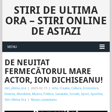
STIRI DE ULTIMA
ORA – STIRI ONLINE
DE ASTAZI
MENU
DE NEUITAT
FERMECĂTORUL MARE
ACTOR, ION DICHISEANU!
stiri_ultima_ora
|
2025-02-15
|
Arta
,
Creatie
,
Cultura
,
Economice
,
Externe
,
Mondene
,
Muzica
,
Politice
,
Sanatate
,
Sociale
,
Sport
,
Sportive
,
Stiri Ultima Ora
|
Niciun comentariu