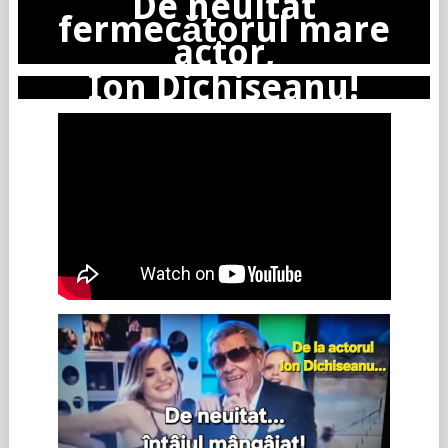
De neuitat
fermecătorul mare
actor,
Ion Dichiseanu!