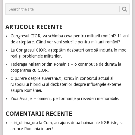
ARTICOLE RECENTE
Congresul CIOR, va schimba ceva pentru militarii români? 11 ani
de așteptare. Când vor veni soluțiile pentru militarii români?
La Congresul CIOR, așteptăm dezbateri care să includă în mod
real și problemele militarilor.
Federația Militarilor din România – o contribuție de durată la
cooperarea cu CIOR.
O părere despre suveraniști, scrisă în contextul actual al
războiului hibrid și al dezbaterilor despre influențele externe
asupra României.
Ziua Aviației – oameni, performanțe și revederi memorabile.
COMENTARII RECENTE
stiri_ultima_ora
la
Cum, au ajuns doua haimanale KGB-iste, sa
arunce Romania in aer?